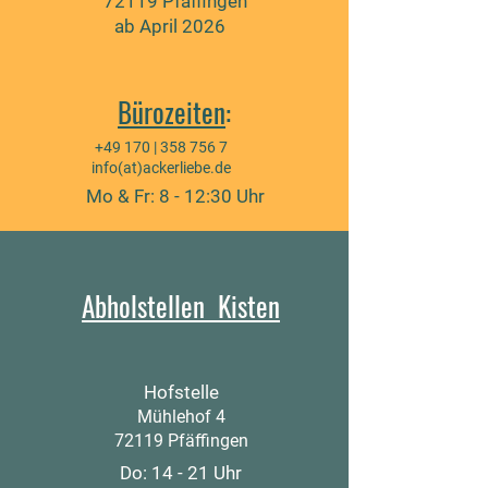
72119 Pfäffingen
ab April 2026
Bürozeiten
:
+49 170 |
358 756 7
info(at)ackerliebe.de
Mo & Fr: 8 - 12:30 Uhr
Abholstellen Kisten
Hofstelle
Mühlehof 4
72119 Pfäffingen
Do: 14 - 21 Uhr